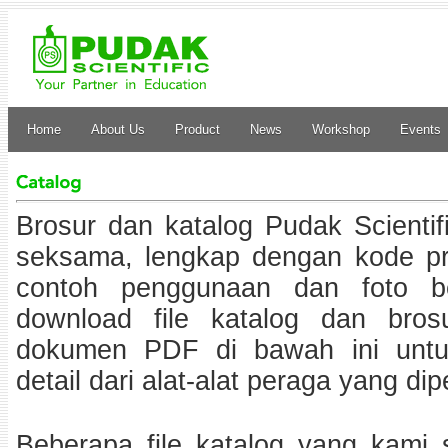
Home
About Us
Product
News
Workshop
Events
Brosur dan katalog Pudak Scientif
seksama, lengkap dengan kode pro
contoh penggunaan dan foto be
download file katalog dan bros
dokumen PDF di bawah ini untuk
detail dari alat-alat peraga yang dip
Beberapa file katalog yang kami 