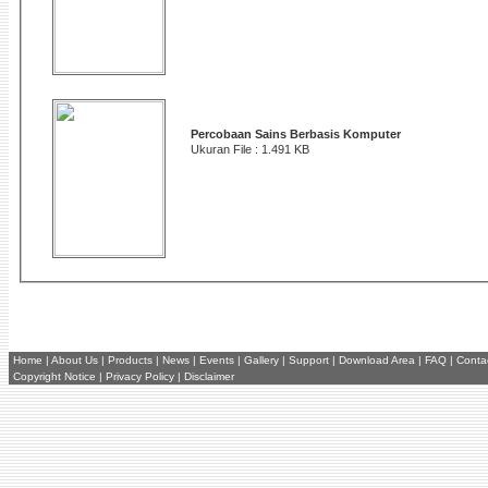
Percobaan Sains Berbasis Komputer
Ukuran File : 1.491 KB
Home
|
About Us
|
Products
|
News
|
Events
|
Gallery
|
Support
|
Download Area
|
FAQ
|
Conta
Copyright Notice
|
Privacy Policy
|
Disclaimer