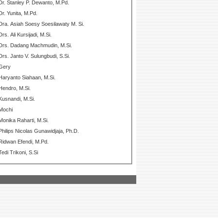
Dr. Stanley P. Dewanto, M.Pd.
Dr. Yunita, M.Pd.
Dra. Asiah Soesy Soesilawaty M. Si.
Drs. Ali Kursijadi, M.Si.
Drs. Dadang Machmudin, M.Si.
Drs. Janto V. Sulungbudi, S.Si.
Gery
Haryanto Siahaan, M.Si.
Hendro, M.Si.
Kusnandi, M.Si.
Mochi
Monika Raharti, M.Si.
Philips Nicolas Gunawidjaja, Ph.D.
Ridwan Efendi, M.Pd.
Tedi Trikoni, S.Si