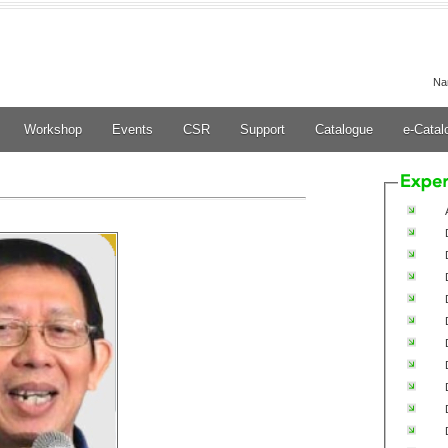
Na
Workshop
Events
CSR
Support
Catalogue
e-Catal