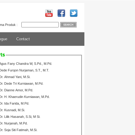
ma Produk :
ogue
Contact
Agus Fany Chandra W, S.Pd., M.Pd.
Dede Furqon Nurjaman, S.T., M.T.
Dr. Ahmad Yani, M.Si.
Dr. Dede Tri Kurniawan, M.Pd.
Dr. Dianne Amor, M.Pd.
Dr. H. Khaerudin Kurniawan, M.Pd.
Dr. Ida Farida, M.Pd.
Dr. Kusnadi, M.Si.
Dr. Lilik Hasanah, S.Si, M Si.
Dr. Nurjanah, M.Pd.
Dr. Soja Siti Fatimah, M.Si.